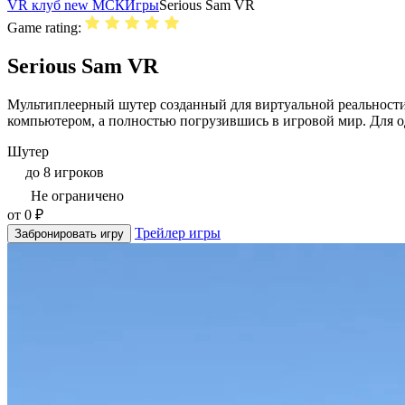
VR клуб new МСК
Игры
Serious Sam VR
Game rating:
Serious Sam VR
Мультиплеерный шутер созданный для виртуальной реальности и
компьютером, а полностью погрузившись в игровой мир. Для одн
Шутер
до 8 игроков
Не ограничено
от 0 ₽
Трейлер игры
Забронировать игру