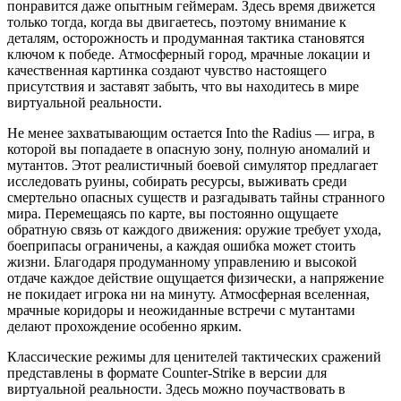
понравится даже опытным геймерам. Здесь время движется
только тогда, когда вы двигаетесь, поэтому внимание к
деталям, осторожность и продуманная тактика становятся
ключом к победе. Атмосферный город, мрачные локации и
качественная картинка создают чувство настоящего
присутствия и заставят забыть, что вы находитесь в мире
виртуальной реальности.
Не менее захватывающим остается Into the Radius — игра, в
которой вы попадаете в опасную зону, полную аномалий и
мутантов. Этот реалистичный боевой симулятор предлагает
исследовать руины, собирать ресурсы, выживать среди
смертельно опасных существ и разгадывать тайны странного
мира. Перемещаясь по карте, вы постоянно ощущаете
обратную связь от каждого движения: оружие требует ухода,
боеприпасы ограничены, а каждая ошибка может стоить
жизни. Благодаря продуманному управлению и высокой
отдаче каждое действие ощущается физически, а напряжение
не покидает игрока ни на минуту. Атмосферная вселенная,
мрачные коридоры и неожиданные встречи с мутантами
делают прохождение особенно ярким.
Классические режимы для ценителей тактических сражений
представлены в формате Counter-Strike в версии для
виртуальной реальности. Здесь можно поучаствовать в