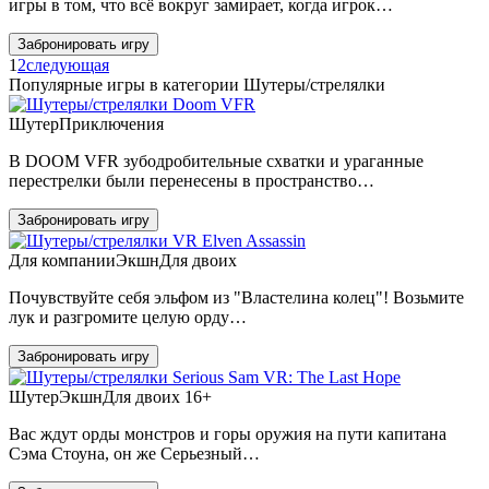
игры в том, что всё вокруг замирает, когда игрок…
Забронировать игру
1
2
следующая
Популярные игры в категории Шутеры/стрелялки
Doom VFR
Шутер
Приключения
В DOOM VFR зубодробительные схватки и ураганные
перестрелки были перенесены в пространство…
Забронировать игру
VR Elven Assassin
Для компании
Экшн
Для двоих
Почувствуйте себя эльфом из "Властелина колец"! Возьмите
лук и разгромите целую орду…
Забронировать игру
Serious Sam VR: The Last Hope
Шутер
Экшн
Для двоих
16+
Вас ждут орды монстров и горы оружия на пути капитана
Сэма Стоуна, он же Серьезный…