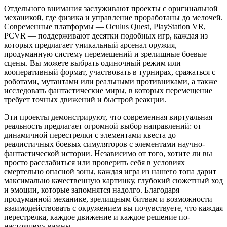
Отдельного внимания заслуживают проекты с оригинальной
механикой, где физика и управление проработаны до мелочей.
Современные платформы — Oculus Quest, PlayStation VR,
PCVR — поддерживают десятки подобных игр, каждая из
которых предлагает уникальный арсенал оружия,
продуманную систему перемещений и зрелищные боевые
сцены. Вы можете выбрать одиночный режим или
кооперативный формат, участвовать в турнирах, сражаться с
роботами, мутантами или реальными противниками, а также
исследовать фантастические миры, в которых перемещение
требует точных движений и быстрой реакции.
Эти проекты демонстрируют, что современная виртуальная
реальность предлагает огромной выбор направлений: от
динамичной перестрелки с элементами квеста до
реалистичных боевых симуляторов с элементами научно-
фантастической истории. Независимо от того, хотите ли вы
просто расслабиться или проверить себя в условиях
смертельно опасной зоны, каждая игра из нашего топа дарит
максимально качественную картинку, глубокий сюжетный ход
и эмоции, которые запомнятся надолго. Благодаря
продуманной механике, зрелищным битвам и возможности
взаимодействовать с окружением вы почувствуете, что каждая
перестрелка, каждое движение и каждое решение по-
настоящему важны.