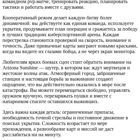
командном pvp-матче, тренировать реакцию, планировать
тактики и работать вместе с друзьями.
Кооперативный режим делает каждую битву более
динамичной: вы действуете как единая команда, используете
укрытия, продумываете план операции и сражаетесь за победу
в лучших традициях киберспортивной арены. Каждая
перестрелка становится проверкой на скорость, внимание и
точность. Даже привычные карты заиграют новыми красками,
когда вы видите их глазами бойца, а не через экран монитора.
Любителям ярких боевых сцен стоит обратить внимание на
Arizona Sunshine — шутер, в котором вас ждут мертвецов и
жестокие волны атак. Атмосферный город, заброшенные
станции и настоящая борьба за выживание создают
ощущение, что вы действительно оказались в мире после
катастрофы. Вы можете перемещаться свободно, управлять
оружием вручную, перезаряжать пушки и вместе с
напарником спасите оставшихся выживших.
Здесь важна каждая деталь: ограниченные припасы,
необходимость точной стрельбы и постоянное движение в
поисках укрытия. Сложность возрастает по мере
прохождения, а разнообразие карт и миссий не даст
расслабиться ни на минуту.