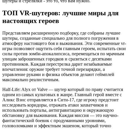
шутеры и стрелялки - это то, что вам нужно.
ТОП VR-шутеров: лучшие миры для
настоящих героев
Представляем расширенную подборку, где собраны лучшие
шутеры, созданные специально для полного погружения в
атмосферу настоящего боя и выживания. Эти современные vr-
игры позволяют ощутить себя главным героем, испытать свои
силы против зомби-апокалипсиса, перемещаться по мрачным
улицам заброшенных городков и сразиться с десятками
противников. Каждая перестрелка дарит незабываемые
впечатления: оружие требует точной перезарядки, а
управление руками и физика объектов делают геймплей
максимально реалистичным.
Half-Life: Alyx от Valve — шутер который по праву считается
одним из самых культовых в жанре. Главный герой вместе с
Аликс Вэнс отправляется в Сити-17, где игроку предстоит
исследовать коридоры, отражать атаки захватчиков и
использовать порталы, антигравитацию и окружающую
обстановку для выживания. Каждая миссия — это научно-
фантастический боевик с продуманными уровнями,
головоломками и эффектным экшеном, который точно