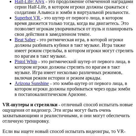
Half-Life: Alyx
- это продолжение отмеченной наградами
серии Half-Life, в котором игроки должны сражаться с
солдатами Альянса и зомби в виртуальной реальности.
Superhot VR
- это шутер от первого лица, в котором
время движется только тогда, когда вы двигаетесь. Это
позволяет игрокам уворачиваться от пуль и планировать
свои действия в замедленном темпе.
Beat Saber
- это ритмическая игра, в которой игроки
должны разбивать кубики в такт музыке. Игра также
имеет режим стрельбы, в котором игроки могут стрелять
по врагам в такт музыке.
Pistol Whip
- это ритмический шутер от первого лица, в
котором игроки должны стрелять по врагам в такт
музыке. Игра имеет несколько различных режимов,
включая режим истории и режим аркады.
Arizona Sunshine
- это зомби-шутер от первого лица, в
котором игроки должны пробиваться через орды зомби
в постапокалиптическом Аризоне.
VR-шутеры и стрелялки
- отличный способ испытать новые
ощущения от видеоигр. Эти игры могут быть очень
захватывающими и реалистичными, и они могут обеспечить
отличную тренировку.
Если вы ищете новый способ испытать видеоигры, то VR-